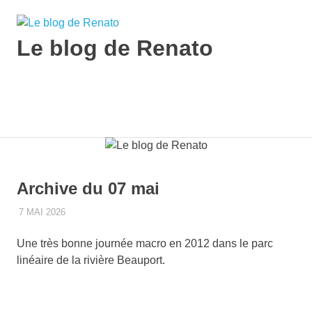
Skip
to
content
Le blog de Renato
Photos
natures
MENU
Archive du 07 mai
7 MAI 2026
RENATO
2012
,
ARAIGNÉE
,
FLEUR
,
INSECTE
,
MACRO
,
OISEAUX
,
PARC LINÉAIRE DE LA RIVIÈRE BEAUPORT
,
PRINTEMPS
Une très bonne journée macro en 2012 dans le parc
linéaire de la rivière Beauport.