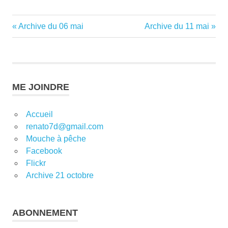
Previous
Next
Archive du 06 mai
Archive du 11 mai
Navigation
Post:
Post:
de
l’article
ME JOINDRE
Accueil
renato7d@gmail.com
Mouche à pêche
Facebook
Flickr
Archive 21 octobre
ABONNEMENT