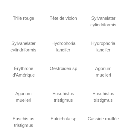
Trille rouge
Tête de violon
Sylvanelater
cylindriformis
Sylvanelater
Hydrophoria
Hydrophoria
cylindriformis
lancifer
lancifer
Érythrone
Oestroidea sp
Agonum
d’Amérique
muelleri
Agonum
Euschistus
Euschistus
muelleri
tristigmus
tristigmus
Euschistus
Eutrichota sp
Casside rouillée
tristigmus