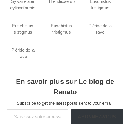
Sylvanelater
Theridiidae sp
Euschistus
cylindriformis
tristigmus
Euschistus
Euschistus
Piéride de la
tristigmus
tristigmus
rave
Piéride de la
rave
En savoir plus sur Le blog de
Renato
Subscribe to get the latest posts sent to your email.
Saisissez votre adresse e-mail…
ABONNEZ-VOUS