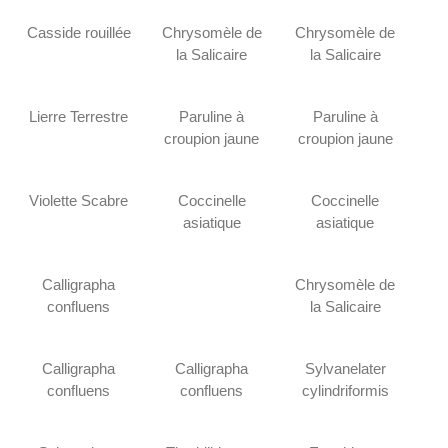
Casside rouillée
Chrysomèle de
Chrysomèle de
la Salicaire
la Salicaire
Lierre Terrestre
Paruline à
Paruline à
croupion jaune
croupion jaune
Violette Scabre
Coccinelle
Coccinelle
asiatique
asiatique
Calligrapha
Chrysomèle de
confluens
la Salicaire
Calligrapha
Calligrapha
Sylvanelater
confluens
confluens
cylindriformis