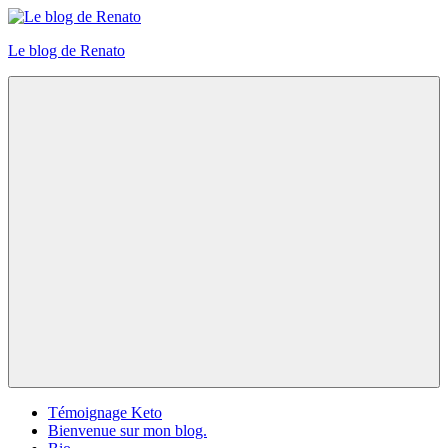
Skip
to
Le blog de Renato
content
Photos
natures
Menu
Témoignage Keto
Bienvenue sur mon blog.