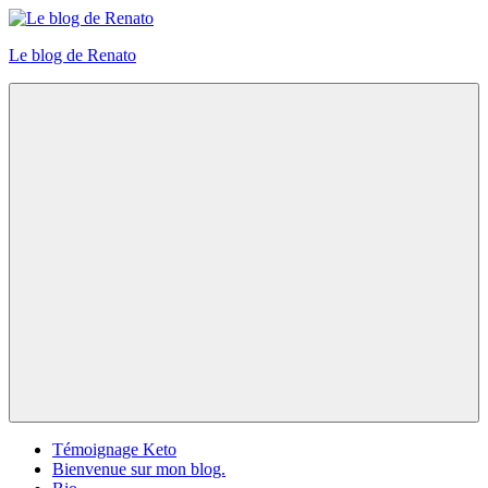
Skip
to
Le blog de Renato
content
Photos
natures
Menu
Témoignage Keto
Bienvenue sur mon blog.