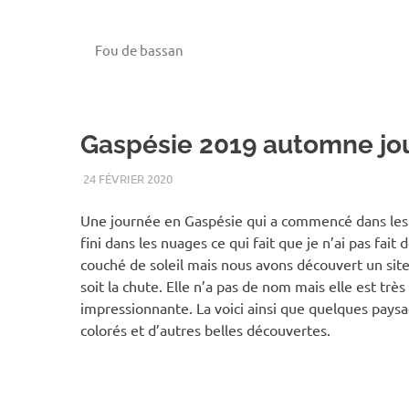
Fou de bassan
Gaspésie 2019 automne jou
24 FÉVRIER 2020
RENATO
2019
,
ANIMAUX
,
AUTOMNE
,
GASPÉSIE
,
OIS
Une journée en Gaspésie qui a commencé dans les
fini dans les nuages ce qui fait que je n’ai pas fait 
couché de soleil mais nous avons découvert un sit
soit la chute. Elle n’a pas de nom mais elle est très
impressionnante. La voici ainsi que quelques paysa
colorés et d’autres belles découvertes.