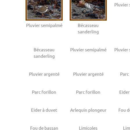
Pluvier
Pluvier semipalmé
Bécasseau
sanderling
Bécasseau
Pluvier semipalmé
Pluvier
sanderling
Pluvier argenté
Pluvier argenté
Parc 
Parc forillon
Parc forillon
Eider
Eider à duvet
Arlequin plongeur
Fou d
Fou de bassan
Limicoles
Lim