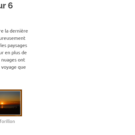
r 6
AGE
,
VOYAGE
re la dernière
heureusement
 les paysages
ur en plus de
s nuages ont
n voyage que
forillon