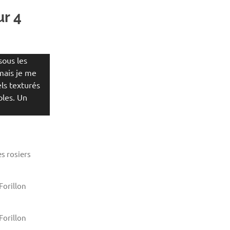
r 4
L
,
OISEAUX
,
PAYSAGE
,
VOYAGE
sous les
mais je me
ls texturés
oles. Un
s rosiers
Forillon
Forillon