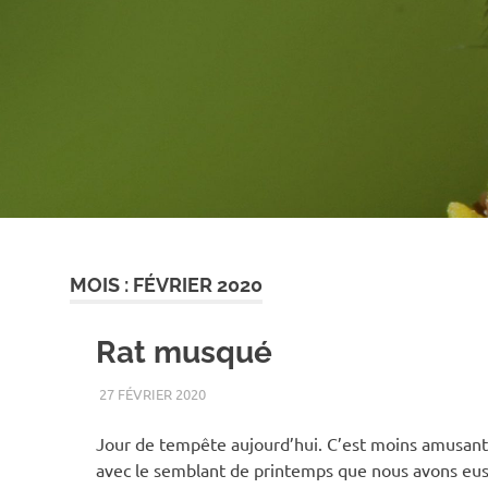
MOIS :
FÉVRIER 2020
Rat musqué
27 FÉVRIER 2020
RENATO
2020
,
ANIMAUX
,
FOCUS STAKING
,
MACRO
Jour de tempête aujourd’hui. C’est moins amusant 
avec le semblant de printemps que nous avons eu