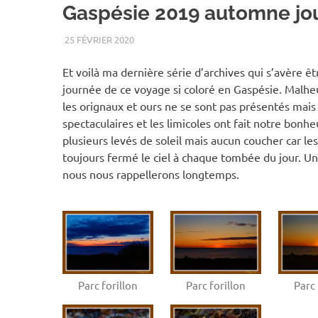
Gaspésie 2019 automne jou
25 FÉVRIER 2020
RENATO
2019
,
AUTOMNE
,
GASPÉSIE
,
OISEAUX
,
PAYS
Et voilà ma dernière série d’archives qui s’avère êt
journée de ce voyage si coloré en Gaspésie. Mal
les orignaux et ours ne se sont pas présentés mais
spectaculaires et les limicoles ont fait notre bonhe
plusieurs levés de soleil mais aucun coucher car le
toujours fermé le ciel à chaque tombée du jour. U
nous nous rappellerons longtemps.
Parc forillon
Parc forillon
Parc 