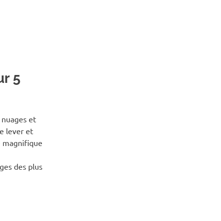
r 5
EAUX
,
PAYSAGE
 nuages et
de lever et
e magnifique
ges des plus