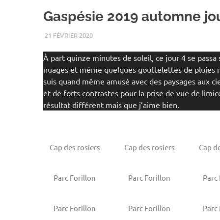
Gaspésie 2019 automne jou
21 FÉVRIER 2020
RENATO
2019
,
AUTOMNE
,
GASPÉSIE
,
LEVÉ DE SOLEI
À part quinze minutes de soleil, ce jour 4 se passa 
nuages et même quelques gouttelettes de pluies 
suis quand même amusé avec des paysages aux cie
et de forts contrastes pour la prise de vue de limic
résultat différent mais que j’aime bien.
Cap des rosiers
Cap des rosiers
Cap de
Parc Forillon
Parc Forillon
Parc 
Parc Forillon
Parc Forillon
Parc 