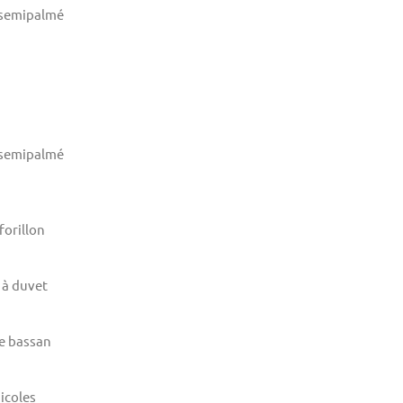
 semipalmé
 semipalmé
forillon
 à duvet
e bassan
icoles