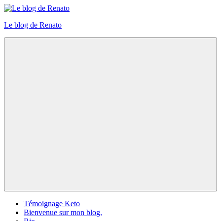
Skip
to
Le blog de Renato
content
Photos
natures
Menu
Témoignage Keto
Bienvenue sur mon blog.