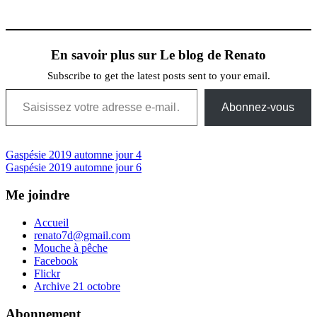
En savoir plus sur Le blog de Renato
Subscribe to get the latest posts sent to your email.
Saisissez votre adresse e-mail…
Abonnez-vous
Navigation
Previous
Gaspésie 2019 automne jour 4
Post:
Next
Gaspésie 2019 automne jour 6
de
Post:
l’article
Me joindre
Accueil
renato7d@gmail.com
Mouche à pêche
Facebook
Flickr
Archive 21 octobre
Abonnement