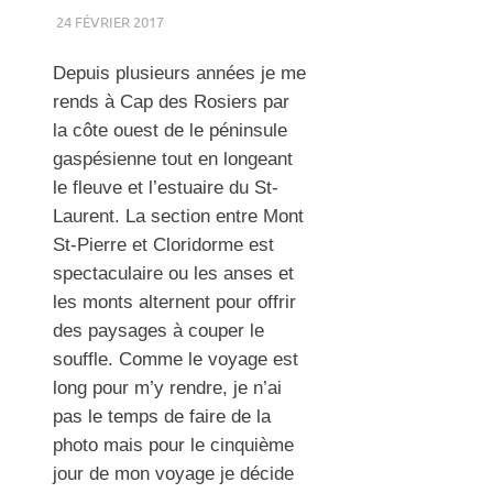
24 FÉVRIER 2017
RENATO
ÉTÉ
,
GASPÉSIE
,
OISEAUX
,
PAYSAGE
,
VOYAGE
Depuis plusieurs années je me
rends à Cap des Rosiers par
la côte ouest de le péninsule
gaspésienne tout en longeant
le fleuve et l’estuaire du St-
Laurent. La section entre Mont
St-Pierre et Cloridorme est
spectaculaire ou les anses et
les monts alternent pour offrir
des paysages à couper le
souffle. Comme le voyage est
long pour m’y rendre, je n’ai
pas le temps de faire de la
photo mais pour le cinquième
jour de mon voyage je décide