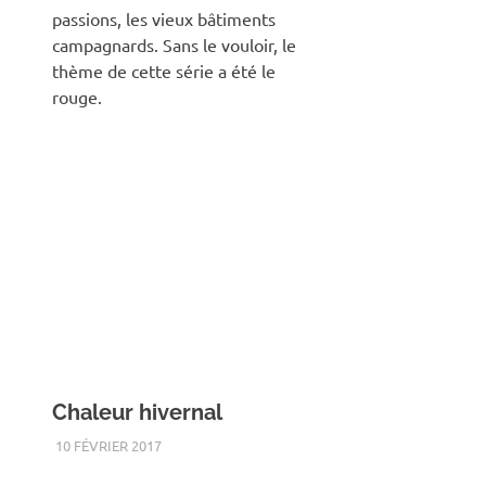
passions, les vieux bâtiments
campagnards. Sans le vouloir, le
thème de cette série a été le
rouge.
Chaleur hivernal
10 FÉVRIER 2017
RENATO
ÉTÉ
,
INSECTE
,
MACRO