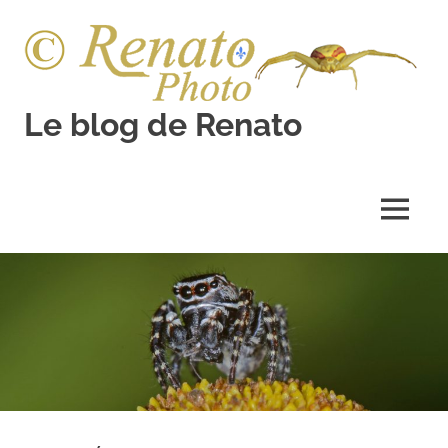
Skip
to
content
Le blog de Renato
Photos
natures
MENU