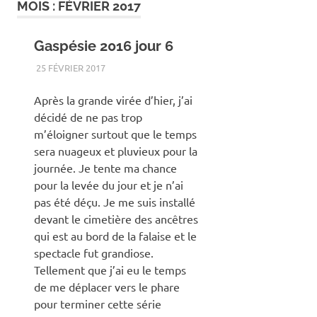
MOIS :
FÉVRIER 2017
Gaspésie 2016 jour 6
25 FÉVRIER 2017
RENATO
ANIMAUX
,
COUCHÉ DE SOLEIL
,
GASPÉSIE
,
LEVÉ DE
SOLEIL
,
PAYSAGE
,
UNCATEGORIZED
,
VOYAGE
Après la grande virée d’hier, j’ai
décidé de ne pas trop
m’éloigner surtout que le temps
sera nuageux et pluvieux pour la
journée. Je tente ma chance
pour la levée du jour et je n’ai
pas été déçu. Je me suis installé
devant le cimetière des ancêtres
qui est au bord de la falaise et le
spectacle fut grandiose.
Tellement que j’ai eu le temps
de me déplacer vers le phare
pour terminer cette série