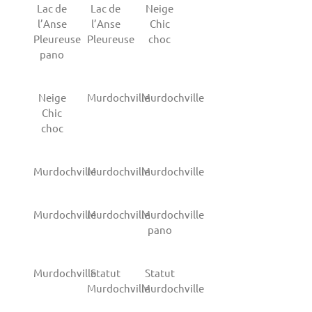
Lac de
Lac de
Neige
l’Anse
l’Anse
Chic
Pleureuse
Pleureuse
choc
pano
Neige
Murdochville
Murdochville
Chic
choc
Murdochville
Murdochville
Murdochville
Murdochville
Murdochville
Murdochville
pano
Murdochville
Statut
Statut
Murdochville
Murdochville