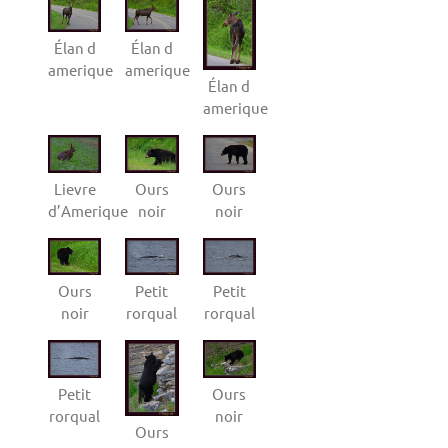
Élan d
Élan d
amerique
amerique
Élan d
amerique
Lievre
Ours
Ours
d’Amerique
noir
noir
Ours
Petit
Petit
noir
rorqual
rorqual
Petit
Ours
rorqual
noir
Ours