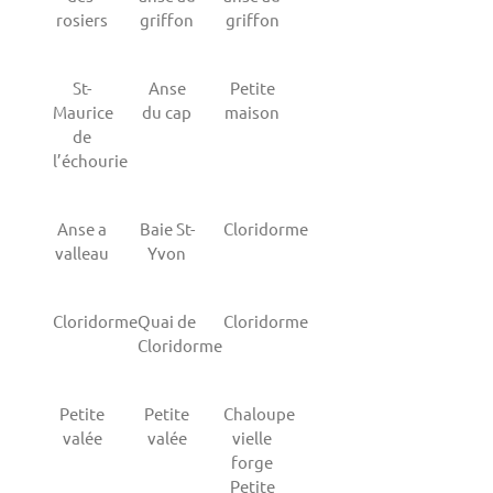
rosiers
griffon
griffon
St-
Anse
Petite
Maurice
du cap
maison
de
l’échourie
Anse a
Baie St-
Cloridorme
valleau
Yvon
Cloridorme
Quai de
Cloridorme
Cloridorme
Petite
Petite
Chaloupe
valée
valée
vielle
forge
Petite