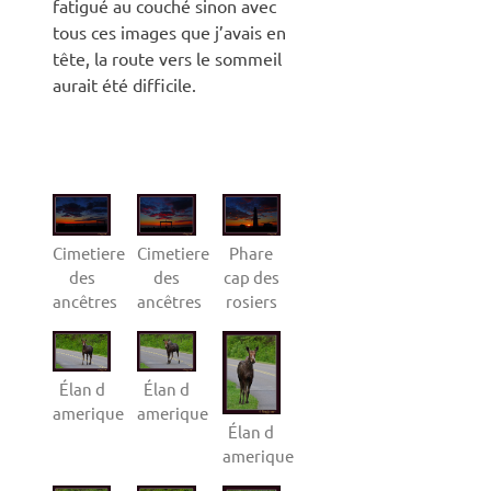
fatigué au couché sinon avec
tous ces images que j’avais en
tête, la route vers le sommeil
aurait été difficile.
Cimetiere
Cimetiere
Phare
des
des
cap des
ancêtres
ancêtres
rosiers
Élan d
Élan d
amerique
amerique
Élan d
amerique