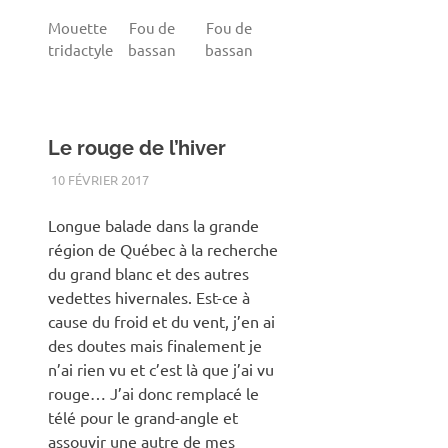
Mouette
Fou de
Fou de
tridactyle
bassan
bassan
Le rouge de l’hiver
10 FÉVRIER 2017
RENATO
HIVER
,
PAYSAGE
Longue balade dans la grande
région de Québec à la recherche
du grand blanc et des autres
vedettes hivernales. Est-ce à
cause du froid et du vent, j’en ai
des doutes mais finalement je
n’ai rien vu et c’est là que j’ai vu
rouge… J’ai donc remplacé le
télé pour le grand-angle et
assouvir une autre de mes