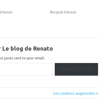
 à bosse
Rorqual à bosse
r Le blog de Renato
st posts sent to your email.
ABONNEZ-VOUS
Next
Les couleurs augmentes
Post: