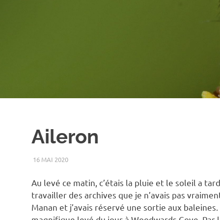
Aileron
16 MAI 2020
RENATO
2015
,
ANIMAUX
,
BALEINE
,
ÉTÉ
,
GRAND-MANAN
,
LEV
Au levé ce matin, c’étais la pluie et le soleil a ta
travailler des archives que je n’avais pas vraime
Manan et j’avais réservé une sortie aux baleines
magnifique levé du jour à Woodwards Cove. Par la 