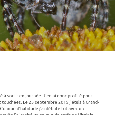
É DE SOLEIL
,
OISEAUX
,
VOYAGE
rdé à sortir en journée. J’en ai donc profité pour
nt touchées. Le 25 septembre 2015 j’étais à Grand-
. Comme d’habitude j’ai débuté tôt avec un
suite j’ai croisé un couple de cerfs de Virginie