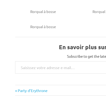
Rorqual à bosse
Rorqual
Rorqual à bosse
En savoir plus su
Subscribe to get the late
Saisissez votre adresse e-mail…
Previous
Navigation
Party d’Erythrone
Post:
de