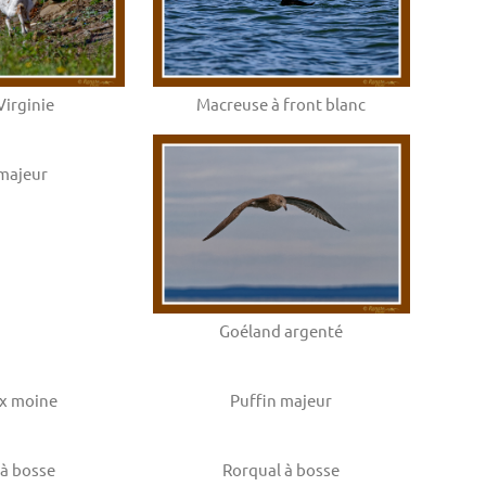
Macreuse à front blanc
Virginie
 majeur
Goéland argenté
x moine
Puffin majeur
 à bosse
Rorqual à bosse