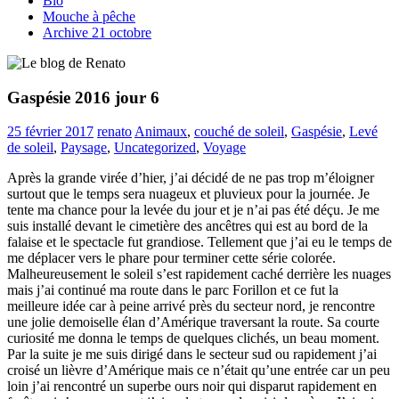
Bio
Mouche à pêche
Archive 21 octobre
Gaspésie 2016 jour 6
25 février 2017
renato
Animaux
,
couché de soleil
,
Gaspésie
,
Levé
de soleil
,
Paysage
,
Uncategorized
,
Voyage
Après la grande virée d’hier, j’ai décidé de ne pas trop m’éloigner
surtout que le temps sera nuageux et pluvieux pour la journée. Je
tente ma chance pour la levée du jour et je n’ai pas été déçu. Je me
suis installé devant le cimetière des ancêtres qui est au bord de la
falaise et le spectacle fut grandiose. Tellement que j’ai eu le temps de
me déplacer vers le phare pour terminer cette série colorée.
Malheureusement le soleil s’est rapidement caché derrière les nuages
mais j’ai continué ma route dans le parc Forillon et ce fut la
meilleure idée car à peine arrivé près du secteur nord, je rencontre
une jolie demoiselle élan d’Amérique traversant la route. Sa courte
curiosité me donna le temps de quelques clichés, un beau moment.
Par la suite je me suis dirigé dans le secteur sud ou rapidement j’ai
croisé un lièvre d’Amérique mais ce n’était qu’une entrée car un peu
loin j’ai rencontré un superbe ours noir qui disparut rapidement en