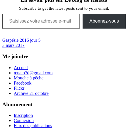
Subscribe to get the latest posts sent to your email.
Saisissez votre adresse e-mail…
Abonnez-vous
Navigation
Previous
Gaspésie 2016 jour 5
Post:
Next
3 mars 2017
de
Post:
l’article
Me joindre
Accueil
renato7d@gmail.com
Mouche à pêche
Facebook
Flickr
Archive 21 octobre
Abonnement
Inscription
Connexion
Flux des publications