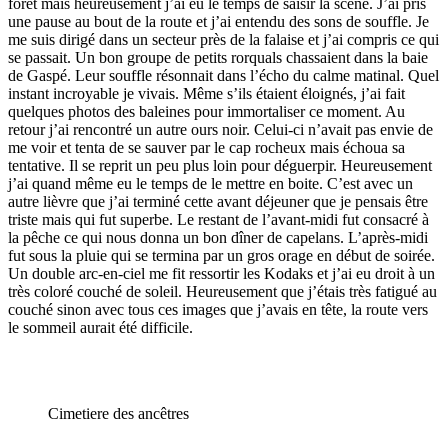
forêt mais heureusement j’ai eu le temps de saisir la scène. J’ai pris
une pause au bout de la route et j’ai entendu des sons de souffle. Je
me suis dirigé dans un secteur près de la falaise et j’ai compris ce qui
se passait. Un bon groupe de petits rorquals chassaient dans la baie
de Gaspé. Leur souffle résonnait dans l’écho du calme matinal. Quel
instant incroyable je vivais. Même s’ils étaient éloignés, j’ai fait
quelques photos des baleines pour immortaliser ce moment. Au
retour j’ai rencontré un autre ours noir. Celui-ci n’avait pas envie de
me voir et tenta de se sauver par le cap rocheux mais échoua sa
tentative. Il se reprit un peu plus loin pour déguerpir. Heureusement
j’ai quand même eu le temps de le mettre en boite. C’est avec un
autre lièvre que j’ai terminé cette avant déjeuner que je pensais être
triste mais qui fut superbe. Le restant de l’avant-midi fut consacré à
la pêche ce qui nous donna un bon dîner de capelans. L’après-midi
fut sous la pluie qui se termina par un gros orage en début de soirée.
Un double arc-en-ciel me fit ressortir les Kodaks et j’ai eu droit à un
très coloré couché de soleil. Heureusement que j’étais très fatigué au
couché sinon avec tous ces images que j’avais en tête, la route vers
le sommeil aurait été difficile.
Cimetiere des ancêtres