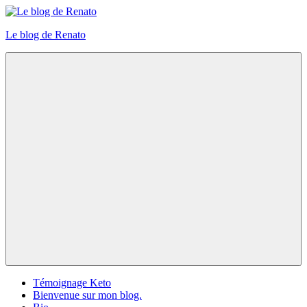
Skip
to
Le blog de Renato
content
Photos
natures
Menu
Témoignage Keto
Bienvenue sur mon blog.