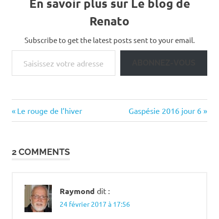
En savoir plus sur Le blog de
Renato
Subscribe to get the latest posts sent to your email.
Saisissez votre adresse e-mail…
ABONNEZ-VOUS
Previous
Next
Navigation
Le rouge de l’hiver
Gaspésie 2016 jour 6
Post:
Post:
de
2 COMMENTS
l’article
Raymond
dit :
24 février 2017 à 17:56