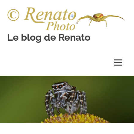
Skip
to
content
Le blog de Renato
Photos
natures
MENU