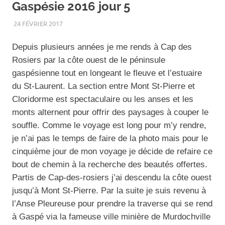
Gaspésie 2016 jour 5
24 FÉVRIER 2017
RENATO
ÉTÉ
,
GASPÉSIE
,
OISEAUX
,
PAYSAGE
,
VOYAGE
Depuis plusieurs années je me rends à Cap des
Rosiers par la côte ouest de le péninsule
gaspésienne tout en longeant le fleuve et l’estuaire
du St-Laurent. La section entre Mont St-Pierre et
Cloridorme est spectaculaire ou les anses et les
monts alternent pour offrir des paysages à couper le
souffle. Comme le voyage est long pour m’y rendre,
je n’ai pas le temps de faire de la photo mais pour le
cinquième jour de mon voyage je décide de refaire ce
bout de chemin à la recherche des beautés offertes.
Partis de Cap-des-rosiers j’ai descendu la côte ouest
jusqu’à Mont St-Pierre. Par la suite je suis revenu à
l’Anse Pleureuse pour prendre la traverse qui se rend
à Gaspé via la fameuse ville minière de Murdochville