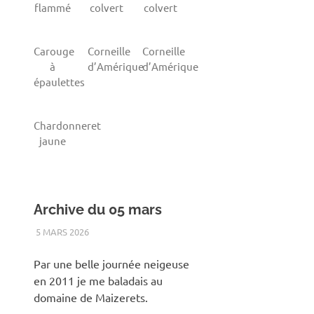
flammé
colvert
colvert
Carouge
Corneille
Corneille
à
d’Amérique
d’Amérique
épaulettes
Chardonneret
jaune
Archive du 05 mars
5 MARS 2026
RENATO
2011
,
ANIMAUX
,
DOMAINE DE MAIZERETS
,
HIVER
,
OISEAUX
Par une belle journée neigeuse
en 2011 je me baladais au
domaine de Maizerets.