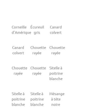
Corneille
Écureuil
Canard
d’Amérique
gris
colvert
Canard
Chouette
Chouette
colvert
rayée
rayée
Chouette
Chouette
Sitelle à
rayée
rayée
poitrine
blanche
Sitelle à
Sitelle à
Mésange
poitrine
poitrine
à tête
blanche
blanche
noire