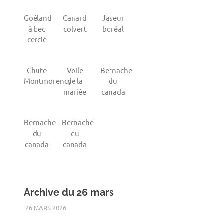
Goéland
Canard
Jaseur
à bec
colvert
boréal
cerclé
Chute
Voile
Bernache
Montmorency
de la
du
mariée
canada
Bernache
Bernache
du
du
canada
canada
Archive du 26 mars
26 MARS 2026
RENATO
2011
,
DOMAINE DE MAIZERETS
,
OISEAUX
,
PRINTEMPS