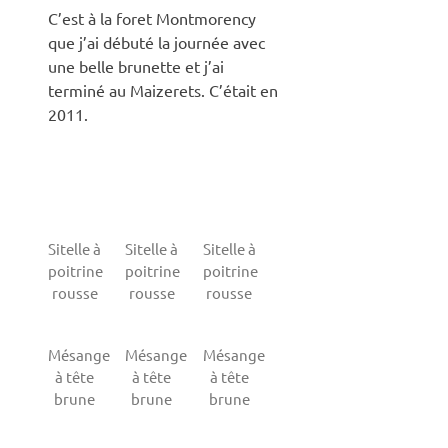
C’est à la foret Montmorency
que j’ai débuté la journée avec
une belle brunette et j’ai
terminé au Maizerets. C’était en
2011.
Sitelle à
Sitelle à
Sitelle à
poitrine
poitrine
poitrine
rousse
rousse
rousse
Mésange
Mésange
Mésange
à tête
à tête
à tête
brune
brune
brune