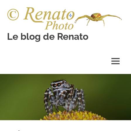
Skip
to
content
Le blog de Renato
Photos
natures
MENU