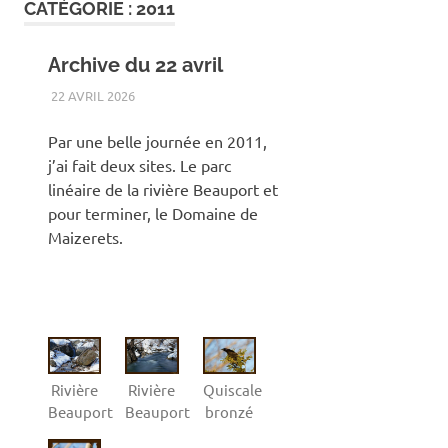
CATÉGORIE :
2011
Archive du 22 avril
22 AVRIL 2026
RENATO
2011
,
ANIMAUX
,
DOMAINE DE MAIZERETS
,
OISEAUX
,
PARC LINÉAIRE DE LA RIVIÈRE BEAUPORT
,
PAYSAGE
,
PRINTEMPS
Par une belle journée en 2011,
j’ai fait deux sites. Le parc
linéaire de la rivière Beauport et
pour terminer, le Domaine de
Maizerets.
Rivière
Rivière
Quiscale
Beauport
Beauport
bronzé