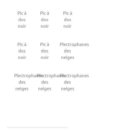
Pic à
Pic à
Pic à
dos
dos
dos
noir
noir
noir
Pic à
Pic à
Plectrophanes
dos
dos
des
noir
noir
neiges
Plectrophanes
Plectrophanes
Plectrophanes
des
des
des
neiges
neiges
neiges