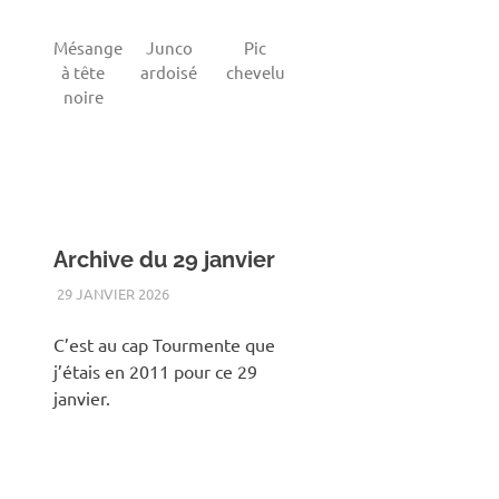
Mésange
Junco
Pic
à tête
ardoisé
chevelu
noire
Archive du 29 janvier
29 JANVIER 2026
RENATO
2011
,
CAP-TOURMENTE
,
HIVER
,
OISEAUX
C’est au cap Tourmente que
j’étais en 2011 pour ce 29
janvier.