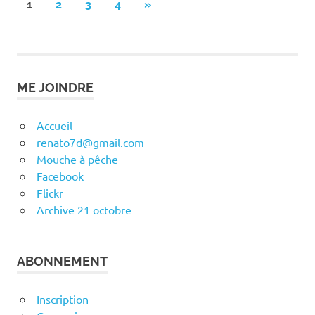
Pagination
NEXT
1
2
3
4
»
POSTS
des
publications
ME JOINDRE
Accueil
renato7d@gmail.com
Mouche à pêche
Facebook
Flickr
Archive 21 octobre
ABONNEMENT
Inscription