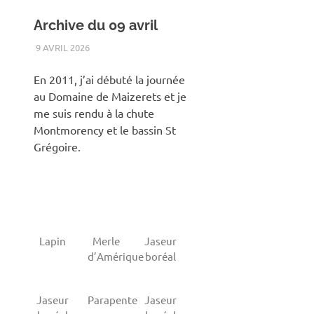
Archive du 09 avril
9 AVRIL 2026
RENATO
2011
,
ANIMAUX
,
DOMAINE DE MAIZERETS
,
OISEAUX
,
PRINTEMPS
En 2011, j’ai débuté la journée
au Domaine de Maizerets et je
me suis rendu à la chute
Montmorency et le bassin St
Grégoire.
Lapin
Merle
Jaseur
d’Amérique
boréal
Jaseur
Parapente
Jaseur