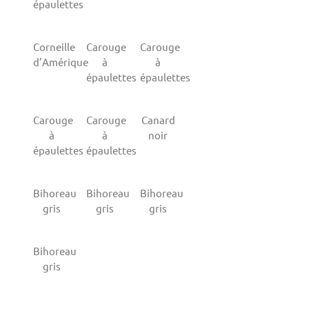
épaulettes
Corneille
Carouge
Carouge
d’Amérique
à
à
épaulettes
épaulettes
Carouge
Carouge
Canard
à
à
noir
épaulettes
épaulettes
Bihoreau
Bihoreau
Bihoreau
gris
gris
gris
Bihoreau
gris