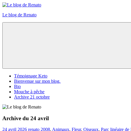
Skip
to
Le blog de Renato
content
Photos
natures
Menu
Témoignage Keto
Bienvenue sur mon blog.
Bio
Mouche à pêche
Archive 21 octobre
Archive du 24 avril
24 avril 2026
renato
2008
,
Animaux
,
Fleur
,
Oiseaux
,
Parc linéaire de 