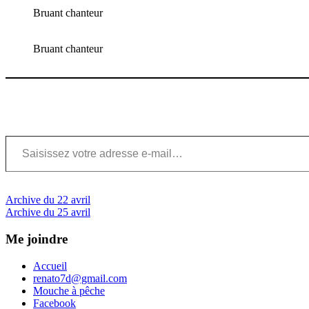
Bruant chanteur
Bruant chanteur
Saisissez votre adresse e-mail…
Navigation
Previous
Archive du 22 avril
Post:
Next
Archive du 25 avril
de
Post:
l’article
Me joindre
Accueil
renato7d@gmail.com
Mouche à pêche
Facebook