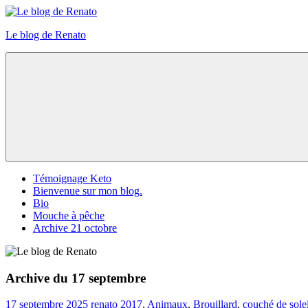
Skip
to
Le blog de Renato
content
Photos
natures
Menu
Témoignage Keto
Bienvenue sur mon blog.
Bio
Mouche à pêche
Archive 21 octobre
Archive du 17 septembre
17 septembre 2025
renato
2017
,
Animaux
,
Brouillard
,
couché de solei