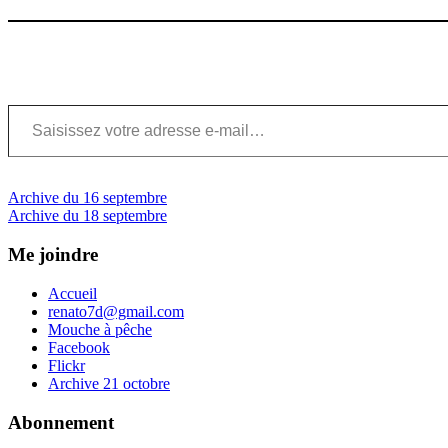
Saisissez votre adresse e-mail…
Navigation
Previous
Archive du 16 septembre
Post:
Next
Archive du 18 septembre
de
Post:
l’article
Me joindre
Accueil
renato7d@gmail.com
Mouche à pêche
Facebook
Flickr
Archive 21 octobre
Abonnement