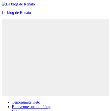
Skip
to
Le blog de Renato
content
Photos
natures
Menu
Témoignage Keto
Bienvenue sur mon blog.