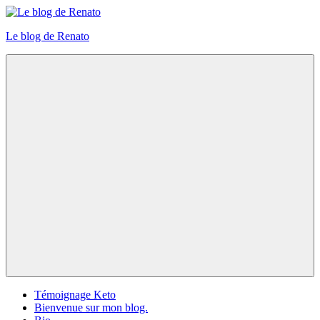
Skip
to
Le blog de Renato
content
Photos
natures
Menu
Témoignage Keto
Bienvenue sur mon blog.