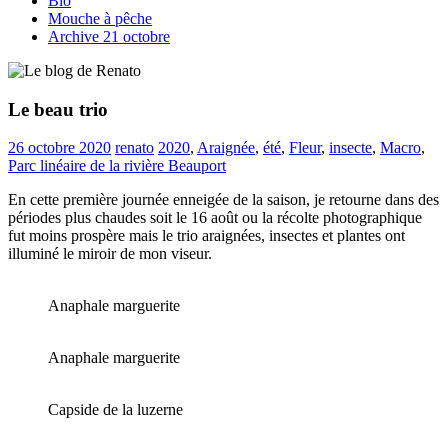
Bio
Mouche à pêche
Archive 21 octobre
Le beau trio
26 octobre 2020
renato
2020
,
Araignée
,
été
,
Fleur
,
insecte
,
Macro
,
Parc linéaire de la rivière Beauport
En cette première journée enneigée de la saison, je retourne dans des
périodes plus chaudes soit le 16 août ou la récolte photographique
fut moins prospère mais le trio araignées, insectes et plantes ont
illuminé le miroir de mon viseur.
Anaphale marguerite
Anaphale marguerite
Capside de la luzerne