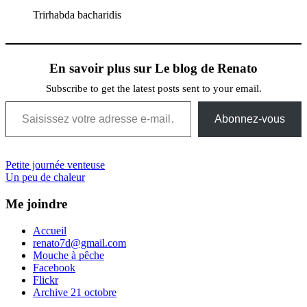
Trirhabda bacharidis
En savoir plus sur Le blog de Renato
Subscribe to get the latest posts sent to your email.
Saisissez votre adresse e-mail…
Abonnez-vous
Navigation
Previous
Petite journée venteuse
Post:
Next
Un peu de chaleur
de
Post:
l’article
Me joindre
Accueil
renato7d@gmail.com
Mouche à pêche
Facebook
Flickr
Archive 21 octobre