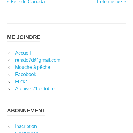
Previous
Next
Fête du Canada
Éole me tue
Navigation
Post:
Post:
de
l’article
ME JOINDRE
Accueil
renato7d@gmail.com
Mouche à pêche
Facebook
Flickr
Archive 21 octobre
ABONNEMENT
Inscription