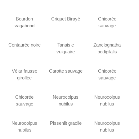
Bourdon
Criquet Birayé
Chicorée
vagabond
sauvage
Centaurée noire
Tanaisie
Zanclognatha
vulguaire
pedipilalis
Vélar fausse
Carotte sauvage
Chicorée
giroflée
sauvage
Chicorée
Neurocolpus
Neurocolpus
sauvage
nubilus
nubilus
Neurocolpus
Pissenlit gracile
Neurocolpus
nubilus
nubilus