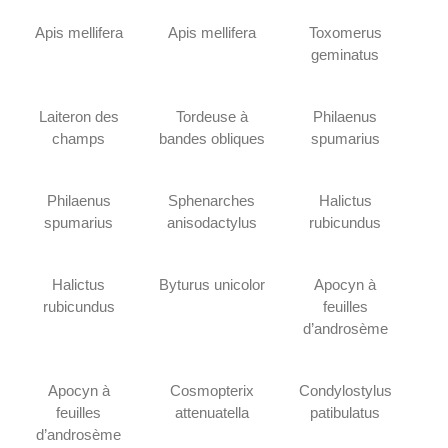
Apis mellifera
Apis mellifera
Toxomerus
geminatus
Laiteron des
Tordeuse à
Philaenus
champs
bandes obliques
spumarius
Philaenus
Sphenarches
Halictus
spumarius
anisodactylus
rubicundus
Halictus
Byturus unicolor
Apocyn à
rubicundus
feuilles
d’androsème
Apocyn à
Cosmopterix
Condylostylus
feuilles
attenuatella
patibulatus
d’androsème