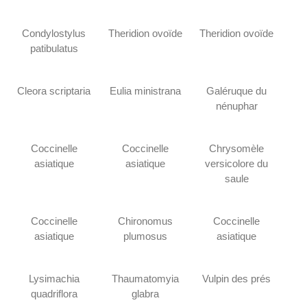
Condylostylus
Theridion ovoïde
Theridion ovoïde
patibulatus
Cleora scriptaria
Eulia ministrana
Galéruque du
nénuphar
Coccinelle
Coccinelle
Chrysomèle
asiatique
asiatique
versicolore du
saule
Coccinelle
Chironomus
Coccinelle
asiatique
plumosus
asiatique
Lysimachia
Thaumatomyia
Vulpin des prés
quadriflora
glabra