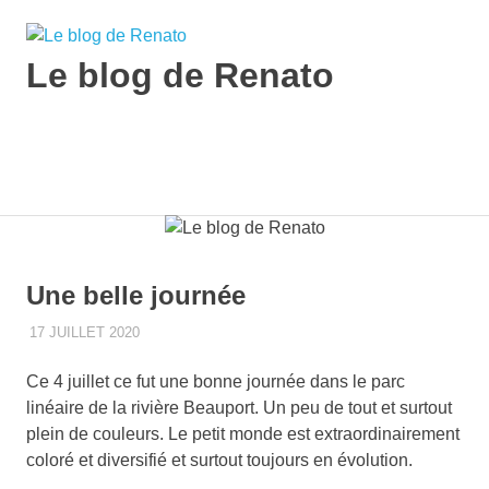
Skip
to
content
Le blog de Renato
Photos
natures
MENU
Une belle journée
17 JUILLET 2020
RENATO
2020
,
ARAIGNÉE
,
ÉTÉ
,
FLEUR
,
INSECTE
,
MACRO
,
PARC LINÉAIRE DE LA RIVIÈRE BEAUPORT
Ce 4 juillet ce fut une bonne journée dans le parc
linéaire de la rivière Beauport. Un peu de tout et surtout
plein de couleurs. Le petit monde est extraordinairement
coloré et diversifié et surtout toujours en évolution.