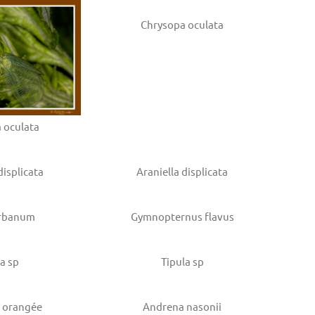
Chrysopa oculata
 oculata
displicata
Araniella displicata
rbanum
Gymnopternus flavus
la sp
Tipula sp
e orangée
Andrena nasonii