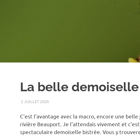
La belle demoiselle
2 JUILLET 2020
RENATO
2020
,
ARAIGNÉE
,
FLEUR
,
INSECTE
,
MACRO
,
PARC 
C’est l’avantage avec la macro, encore une belle j
rivière Beauport. Je l’attendais vivement et c’est
spectaculaire demoiselle bistrée. Vous y trouvere