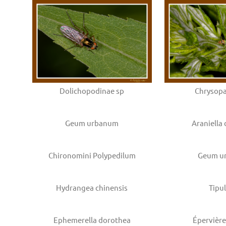
Dolichopodinae sp
Chrysopa
Geum urbanum
Araniella 
Chironomini Polypedilum
Geum u
Hydrangea chinensis
Tipu
Ephemerella dorothea
Épervièr