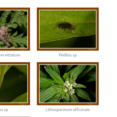
um vittatum
Pedilus sp
us sp
Lithospermum officinale