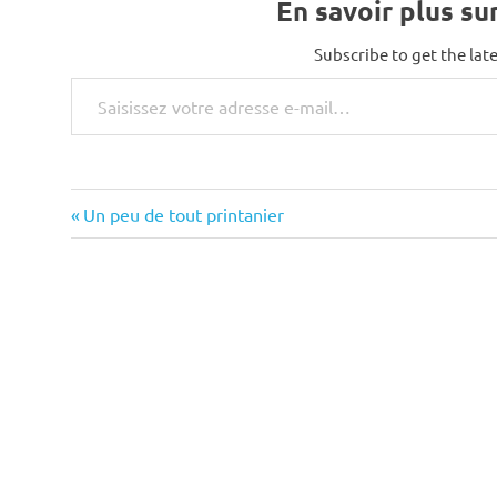
En savoir plus su
Subscribe to get the late
Saisissez votre adresse e-mail…
Previous
Navigation
Un peu de tout printanier
Post:
de
l’article