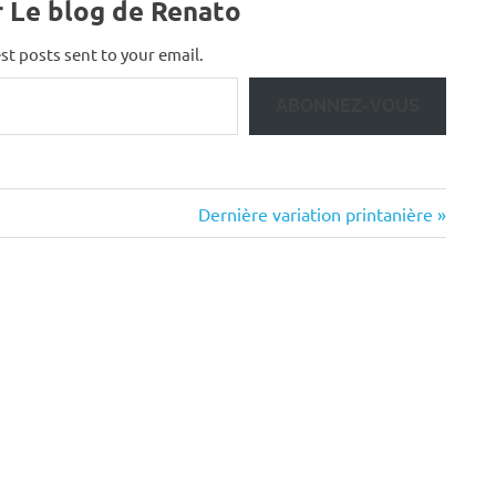
r Le blog de Renato
st posts sent to your email.
ABONNEZ-VOUS
Next
Dernière variation printanière
Post: