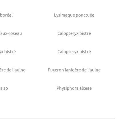
 boréal
Lysimaque ponctuée
faux-roseau
Calopteryx bistré
yx bistré
Calopteryx bistré
ère de l’aulne
Puceron lanigère de l’aulne
a sp
Physiphora alceae