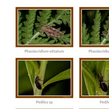
Phaulacridium vittatum
Phaulacridi
Pedilus sp
Pedil