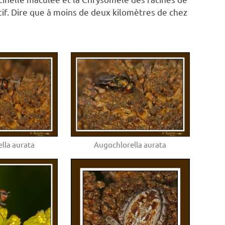
if. Dire que à moins de deux kilomètres de chez
lla aurata
Augochlorella aurata