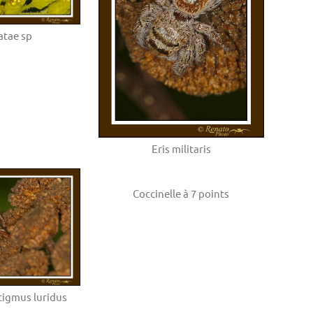
atae sp
Eris militaris
Coccinelle à 7 points
stigmus luridus