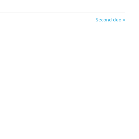
Next
Second duo
Post: