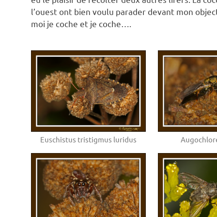
l’ouest ont bien voulu parader devant mon object
moi je coche et je coche….
Euschistus tristigmus luridus
Augochlore