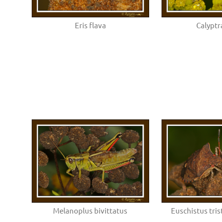
Eris flava
Calyptr
Melanoplus bivittatus
Euschistus tri