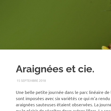
Araignées et cie.
15 SEPTEMBRE 2018
RENATO
ARAIGNÉE
,
ÉTÉ
,
INSECTE
,
MACRO
,
PARC LIN
Une belle petite journée dans le parc linéaire de
sont imposées avec six variétés ce qui m’a rendu
araignées sauteuses étaient observées. La journé
eu le plaisir de récolter deux autres lifers. La c