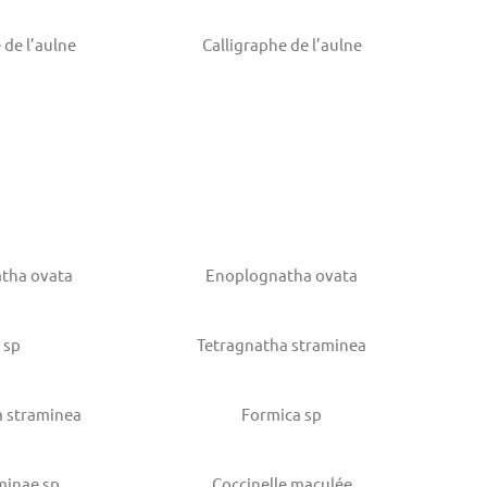
 de l’aulne
Calligraphe de l’aulne
tha ovata
Enoplognatha ovata
 sp
Tetragnatha straminea
a straminea
Formica sp
minae sp
Coccinelle maculée