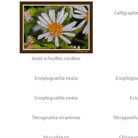
Calligraphe
Aster à feuilles cordées
Enoplognatha ovata
Enoplogna
Enoplognatha ovata
Eris
Tetragnatha straminea
Tetragnath
Muscidae sp
Chirono