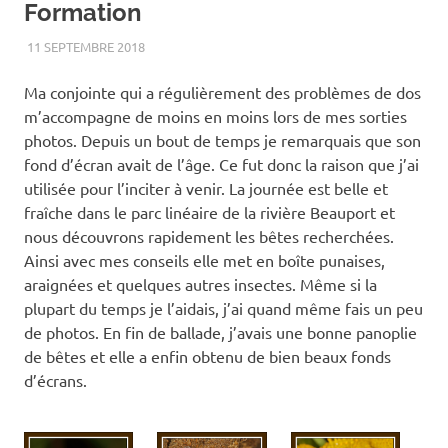
Formation
11 SEPTEMBRE 2018
RENATO
ARAIGNÉE
,
ÉTÉ
,
INSECTE
,
MACRO
,
PARC LINÉAIRE
DE LA RIVIÈRE BEAUPORT
Ma conjointe qui a régulièrement des problèmes de dos
m’accompagne de moins en moins lors de mes sorties
photos. Depuis un bout de temps je remarquais que son
fond d’écran avait de l’âge. Ce fut donc la raison que j’ai
utilisée pour l’inciter à venir. La journée est belle et
fraîche dans le parc linéaire de la rivière Beauport et
nous découvrons rapidement les bêtes recherchées.
Ainsi avec mes conseils elle met en boîte punaises,
araignées et quelques autres insectes. Même si la
plupart du temps je l’aidais, j’ai quand même fais un peu
de photos. En fin de ballade, j’avais une bonne panoplie
de bêtes et elle a enfin obtenu de bien beaux fonds
d’écrans.