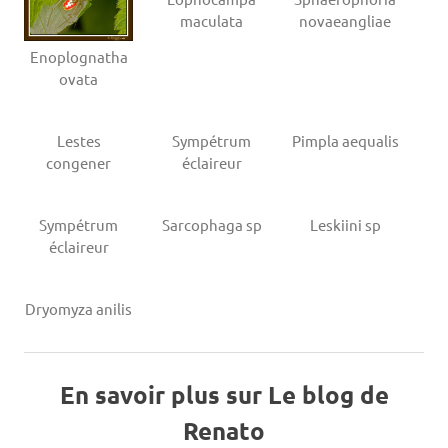
maculata
novaeangliae
Enoplognatha
ovata
Lestes
Sympétrum
Pimpla aequalis
congener
éclaireur
Sympétrum
Sarcophaga sp
Leskiini sp
éclaireur
Dryomyza anilis
En savoir plus sur Le blog de
Renato