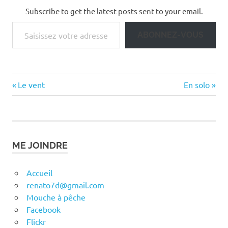
Subscribe to get the latest posts sent to your email.
Saisissez votre adresse e-mail…
ABONNEZ-VOUS
Previous
Next
Navigation
Le vent
En solo
Post:
Post:
de
l’article
ME JOINDRE
Accueil
renato7d@gmail.com
Mouche à pêche
Facebook
Flickr