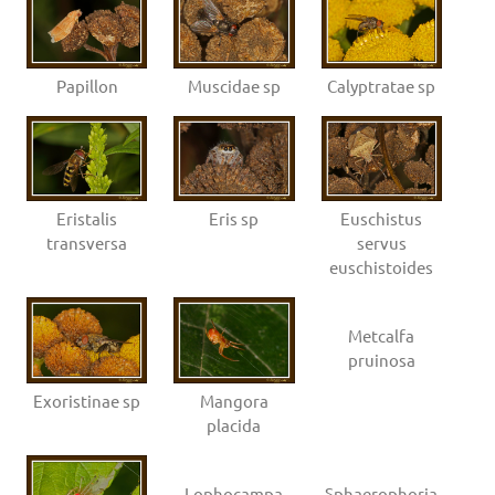
Papillon
Muscidae sp
Calyptratae sp
Eristalis
Eris sp
Euschistus
transversa
servus
euschistoides
Metcalfa
pruinosa
Exoristinae sp
Mangora
placida
Lophocampa
Sphaerophoria