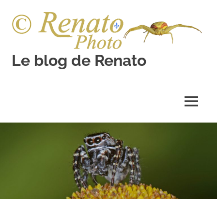
Skip
to
content
Le blog de Renato
Photos
natures
MENU