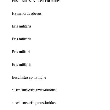
Euschistus servus euschistoides
Hymenorus obesus
Eris militaris
Eris militaris
Eris militaris
Eris militaris
Euschistus sp nymphe
euschistus-tristigmus-luridus
euschistus-tristigmus-luridus