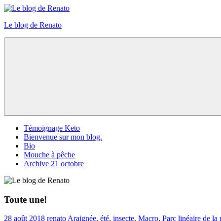
Skip
to
Le blog de Renato
content
Photos
natures
Menu
Témoignage Keto
Bienvenue sur mon blog.
Bio
Mouche à pêche
Archive 21 octobre
Toute une!
28 août 2018
renato
Araignée
,
été
,
insecte
,
Macro
,
Parc linéaire de la