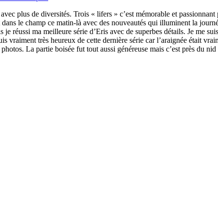
 avec plus de diversités. Trois « lifers » c’est mémorable et passionnan
t dans le champ ce matin-là avec des nouveautés qui illuminent la journée
s je réussi ma meilleure série d’Eris avec de superbes détails. Je me sui
uis vraiment très heureux de cette dernière série car l’araignée était v
les photos. La partie boisée fut tout aussi généreuse mais c’est près du ni