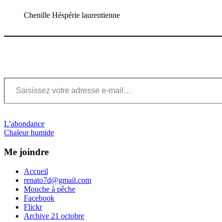
Chenille Héspérie laurentienne
Saisissez votre adresse e-mail…
Navigation
Previous
L’abondance
Post:
Next
Chaleur humide
de
Post:
l’article
Me joindre
Accueil
renato7d@gmail.com
Mouche à pêche
Facebook
Flickr
Archive 21 octobre