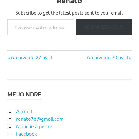
Renato
Subscribe to get the latest posts sent to your email.
Saisissez votre adresse e-mail…
ABONNEZ-VOUS
Previous
Next
Navigation
Archive du 27 avril
Archive du 30 avril
Post:
Post:
de
l’article
ME JOINDRE
Accueil
renato7d@gmail.com
Mouche à pêche
Facebook