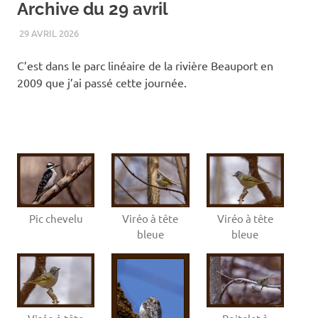
Archive du 29 avril
29 AVRIL 2026
RENATO
2009
,
OISEAUX
,
PARC LINÉAIRE DE LA RIVIÈRE
BEAUPORT
,
PRINTEMPS
C’est dans le parc linéaire de la rivière Beauport en
2009 que j’ai passé cette journée.
Pic chevelu
Viréo à tête
Viréo à tête
bleue
bleue