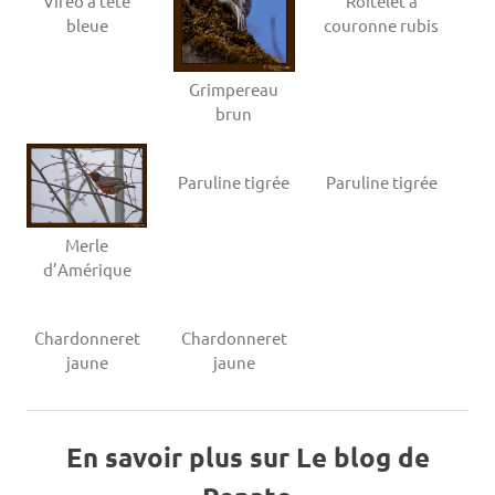
Viréo à tête
Roitelet à
bleue
couronne rubis
Grimpereau
brun
Paruline tigrée
Paruline tigrée
Merle
d’Amérique
Chardonneret
Chardonneret
jaune
jaune
En savoir plus sur Le blog de