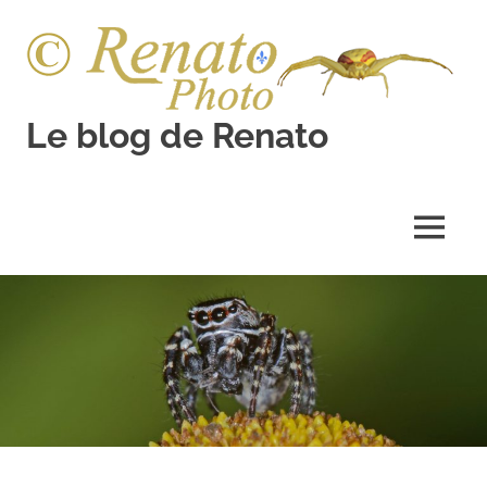
Skip
to
content
Le blog de Renato
Photos
natures
MENU