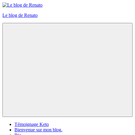
Skip
to
Le blog de Renato
content
Photos
natures
Menu
Témoignage Keto
Bienvenue sur mon blog.