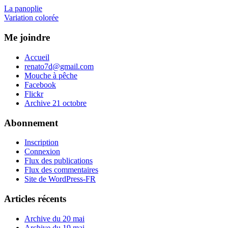
Navigation
Previous
La panoplie
Post:
Next
Variation colorée
de
Post:
l’article
Me joindre
Accueil
renato7d@gmail.com
Mouche à pêche
Facebook
Flickr
Archive 21 octobre
Abonnement
Inscription
Connexion
Flux des publications
Flux des commentaires
Site de WordPress-FR
Articles récents
Archive du 20 mai
Archive du 19 mai