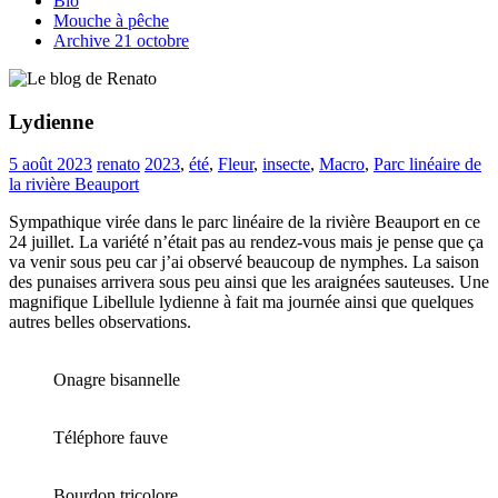
Bio
Mouche à pêche
Archive 21 octobre
Lydienne
5 août 2023
renato
2023
,
été
,
Fleur
,
insecte
,
Macro
,
Parc linéaire de
la rivière Beauport
Sympathique virée dans le parc linéaire de la rivière Beauport en ce
24 juillet. La variété n’était pas au rendez-vous mais je pense que ça
va venir sous peu car j’ai observé beaucoup de nymphes. La saison
des punaises arrivera sous peu ainsi que les araignées sauteuses. Une
magnifique Libellule lydienne à fait ma journée ainsi que quelques
autres belles observations.
Onagre bisannelle
Téléphore fauve
Bourdon tricolore