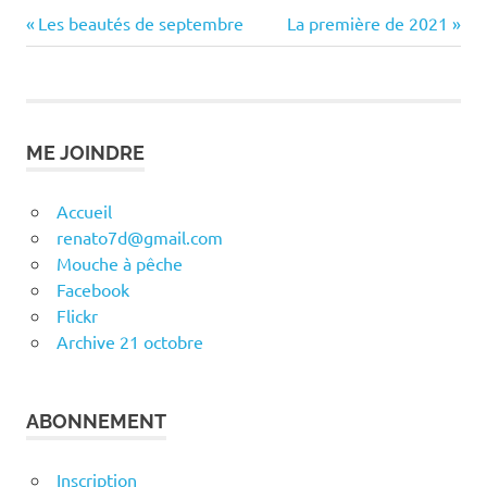
Previous
Next
Navigation
Les beautés de septembre
La première de 2021
Post:
Post:
de
l’article
ME JOINDRE
Accueil
renato7d@gmail.com
Mouche à pêche
Facebook
Flickr
Archive 21 octobre
ABONNEMENT
Inscription