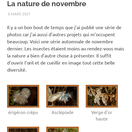
La nature de novembre
6 MARS 2021
RENATO
2020
,
AUTOMNE
,
CHAMPIGNON
,
FLEUR
,
INSECTE
,
MACRO
,
PARC LINÉAIRE DE LA RIVIÈRE BEAUPORT
Il y a un bon bout de temps que j’ai publié une série de
photos car j’ai aussi d’autres projets qui m’occupent
beaucoup. Voici une série automnale de novembre
dernier. Les insectes étaient moins au rendez-vous mais
la nature a bien d’autre chose à présenter. Il suffit
d’ouvrir l’œil et de cueillir en image tout cette belle
diversité.
érigéron crépu
Asclépiade
Verge d’or
haute