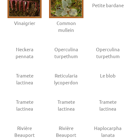
Petite bardane
Vinaigrier
Common
mullein
Neckera
Operculina
Operculina
pennata
turpethum
turpethum
Tramete
Reticularia
Le blob
lactinea
lycoperdon
Tramete
Tramete
Tramete
lactinea
lactinea
lactinea
Rivière
Rivière
Haplocarpha
Beauport
Beauport
lanata