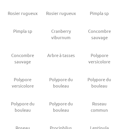
Rosier rugueux
Rosier rugueux
Pimpla sp
Pimpla sp
Cranberry
Concombre
viburnum
sauvage
Concombre
Arbre à tasses
Polypore
sauvage
versicolore
Polypore
Polypore du
Polypore du
versicolore
bouleau
bouleau
Polypore du
Polypore du
Roseau
bouleau
bouleau
commun
Roseau
Prociphilus
Lentinula