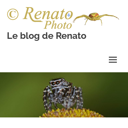
Skip
to
content
Le blog de Renato
Photos
natures
MENU