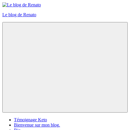
Skip
to
Le blog de Renato
content
Photos
natures
Menu
Témoignage Keto
Bienvenue sur mon blog.