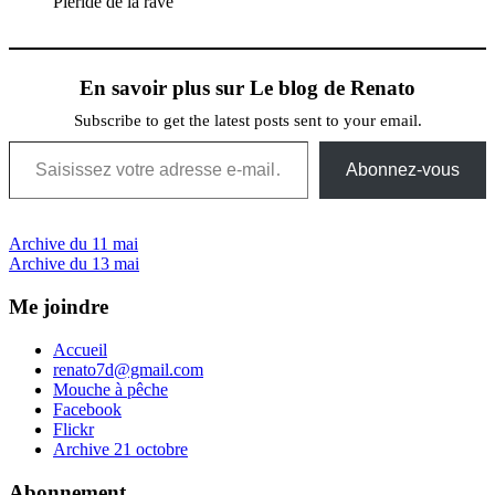
Piéride de la rave
En savoir plus sur Le blog de Renato
Subscribe to get the latest posts sent to your email.
Saisissez votre adresse e-mail…
Abonnez-vous
Navigation
Previous
Archive du 11 mai
Post:
Next
Archive du 13 mai
de
Post:
l’article
Me joindre
Accueil
renato7d@gmail.com
Mouche à pêche
Facebook
Flickr
Archive 21 octobre
Abonnement