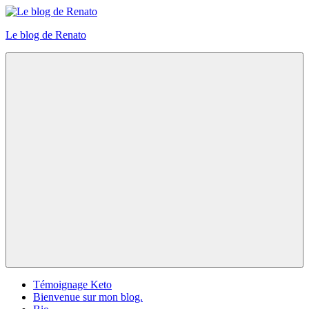
Skip
to
Le blog de Renato
content
Photos
natures
Menu
Témoignage Keto
Bienvenue sur mon blog.