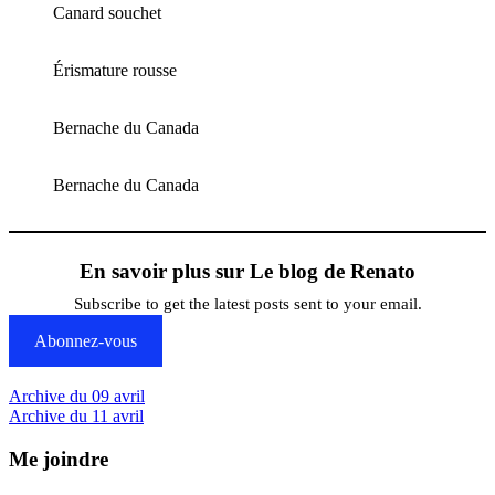
Canard souchet
Érismature rousse
Bernache du Canada
Bernache du Canada
En savoir plus sur Le blog de Renato
Subscribe to get the latest posts sent to your email.
Abonnez-vous
Navigation
Previous
Archive du 09 avril
Post:
Next
Archive du 11 avril
de
Post:
l’article
Me joindre