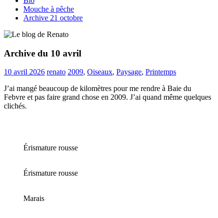
Bio
Mouche à pêche
Archive 21 octobre
Archive du 10 avril
10 avril 2026
renato
2009
,
Oiseaux
,
Paysage
,
Printemps
J’ai mangé beaucoup de kilomètres pour me rendre à Baie du
Febvre et pas faire grand chose en 2009. J’ai quand même quelques
clichés.
Érismature rousse
Érismature rousse
Marais