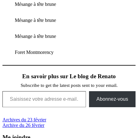
Mésange à tête brune
Mésange à tête brune
Mésange à tête brune
Foret Montmorency
En savoir plus sur Le blog de Renato
Subscribe to get the latest posts sent to your email.
Saisissez votre adresse e-mail…
Abonnez-vous
Navigation
Previous
Archives du 23 février
Post:
Next
Archive du 26 février
de
Post:
l’article
Me joindre