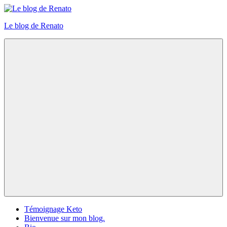
Skip
to
Le blog de Renato
content
Photos
natures
Menu
Témoignage Keto
Bienvenue sur mon blog.