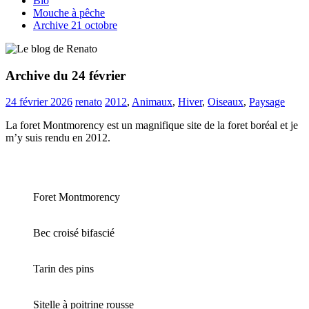
Bio
Mouche à pêche
Archive 21 octobre
Archive du 24 février
24 février 2026
renato
2012
,
Animaux
,
Hiver
,
Oiseaux
,
Paysage
La foret Montmorency est un magnifique site de la foret boréal et je
m’y suis rendu en 2012.
Foret Montmorency
Bec croisé bifascié
Tarin des pins
Sitelle à poitrine rousse