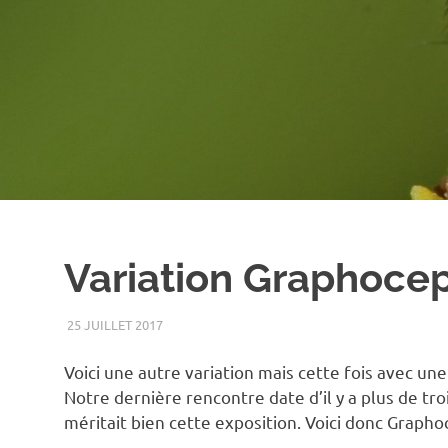
Variation Graphoce
25 JUILLET 2017
RENATO
ÉTÉ
,
INSECTE
,
MACRO
Voici une autre variation mais cette fois avec un
Notre dernière rencontre date d’il y a plus de tro
méritait bien cette exposition. Voici donc Grapho