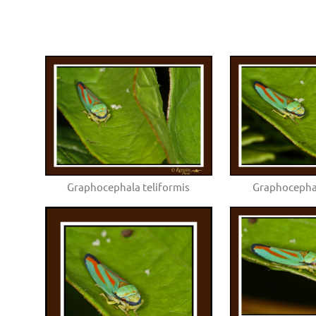
Graphocephala teliformis
Graphocephal