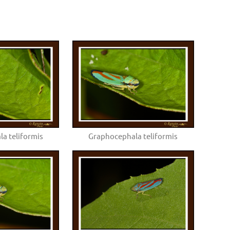
a teliformis
Graphocephala teliformis