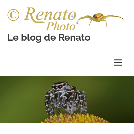
Skip
to
content
Le blog de Renato
Photos
natures
MENU