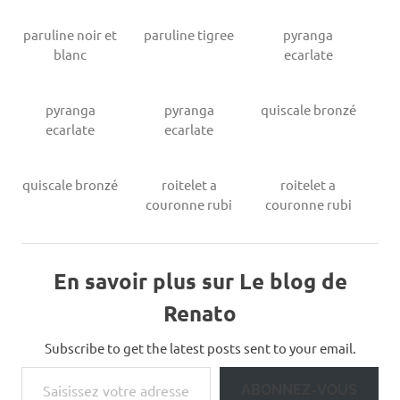
paruline noir et
paruline tigree
pyranga
blanc
ecarlate
pyranga
pyranga
quiscale bronzé
ecarlate
ecarlate
quiscale bronzé
roitelet a
roitelet a
couronne rubi
couronne rubi
En savoir plus sur Le blog de
Renato
Subscribe to get the latest posts sent to your email.
Saisissez votre adresse e-mail…
ABONNEZ-VOUS