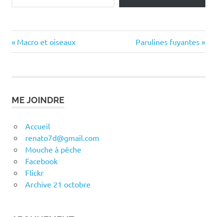
Previous
Next
Navigation
Macro et oiseaux
Parulines fuyantes
Post:
Post:
de
l’article
ME JOINDRE
Accueil
renato7d@gmail.com
Mouche à pêche
Facebook
Flickr
Archive 21 octobre