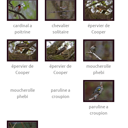
cardinal a
chevalier
épervier de
poitrine
solitaire
Cooper
épervier de
épervier de
moucherolle
Cooper
Cooper
phebi
moucherolle
paruline a
phebi
croupion
paruline a
croupion