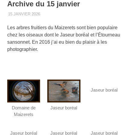
Archive du 15 janvier
15 JANVIER 2026
RENATO
2016
,
DOMAINE DE MAIZERETS
,
HIVER
,
OISEAUX
,
PAYSAGE
Les arbres fruitiers du Maizerets sont bien populaire
chez les oiseaux dont le Jaseur boréal et l’Étourneau
sansonnet. En 2016 j’ai eu bien du plaisir à les
photographier.
Jaseur boréal
Domaine de
Jaseur boréal
Maizerets
Jaseur boréal
Jaseur boréal
Jaseur boréal