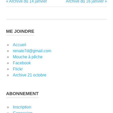
Previous
Next
Archive du 14 janvier
Archive du 16 janvier
Navigation
Post:
Post:
de
l’article
ME JOINDRE
Accueil
renato7d@gmail.com
Mouche à pêche
Facebook
Flickr
Archive 21 octobre
ABONNEMENT
Inscription