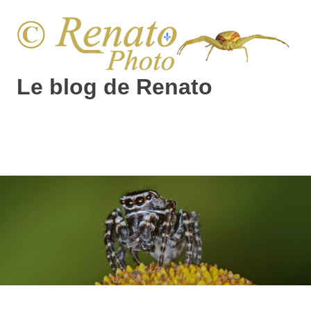
Skip
to
content
Le blog de Renato
Photos
natures
MENU