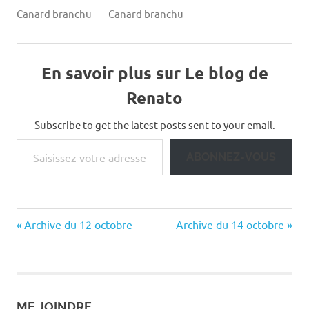
Canard branchu
Canard branchu
En savoir plus sur Le blog de
Renato
Subscribe to get the latest posts sent to your email.
Saisissez votre adresse e-mail…
ABONNEZ-VOUS
Previous
Next
Navigation
Archive du 12 octobre
Archive du 14 octobre
Post:
Post:
de
l’article
ME JOINDRE