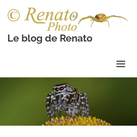
Skip
to
content
Le blog de Renato
Photos
natures
MENU