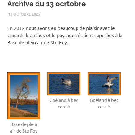
Archive du 13 ocrtobre
13 OCTOBRE 2025
RENATO
2012
,
AUTOMNE
,
BASE DE PLEN AIR DE STE-FOY
,
OISEAUX
,
PAYSAGE
En 2012 nous avons eu beaucoup de plaisir avec le
Canards branchus et le paysages étaient superbes à la
Base de plein air de Ste-Foy.
Goéland à bec
Goéland à bec
cerclé
cerclé
Base de plein
air de Ste-Foy