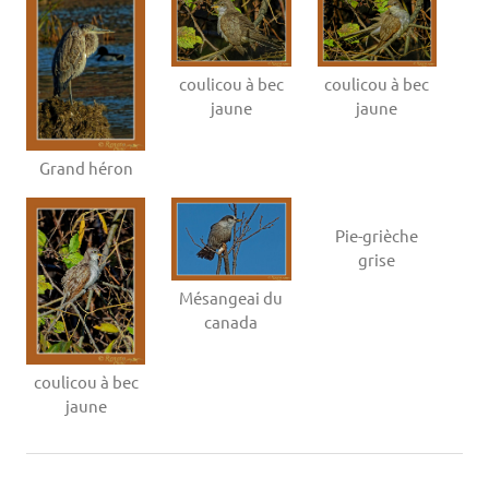
coulicou à bec
coulicou à bec
jaune
jaune
Grand héron
Pie-grièche
grise
Mésangeai du
canada
coulicou à bec
jaune