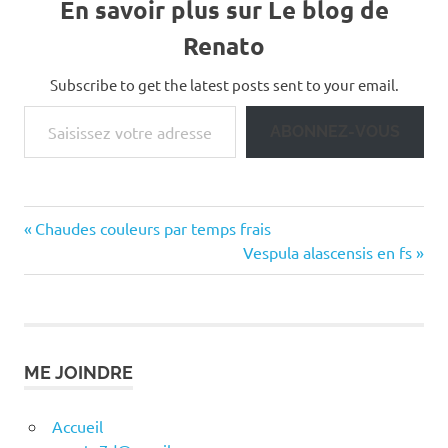
En savoir plus sur Le blog de
Renato
Subscribe to get the latest posts sent to your email.
Saisissez votre adresse e-mail…
ABONNEZ-VOUS
Previous
Navigation
Chaudes couleurs par temps frais
Post:
Next
Vespula alascensis en fs
de
Post:
l’article
ME JOINDRE
Accueil