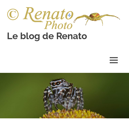
Skip
to
content
Le blog de Renato
Photos
natures
MENU