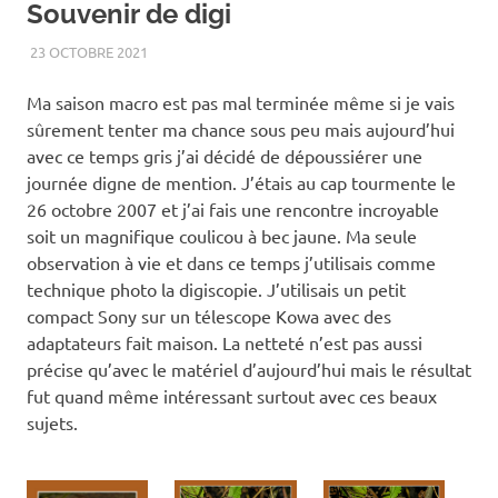
Souvenir de digi
23 OCTOBRE 2021
RENATO
2007
,
AUTOMNE
,
CAP-TOURMENTE
,
OISEAUX
Ma saison macro est pas mal terminée même si je vais
sûrement tenter ma chance sous peu mais aujourd’hui
avec ce temps gris j’ai décidé de dépoussiérer une
journée digne de mention. J’étais au cap tourmente le
26 octobre 2007 et j’ai fais une rencontre incroyable
soit un magnifique coulicou à bec jaune. Ma seule
observation à vie et dans ce temps j’utilisais comme
technique photo la digiscopie. J’utilisais un petit
compact Sony sur un télescope Kowa avec des
adaptateurs fait maison. La netteté n’est pas aussi
précise qu’avec le matériel d’aujourd’hui mais le résultat
fut quand même intéressant surtout avec ces beaux
sujets.