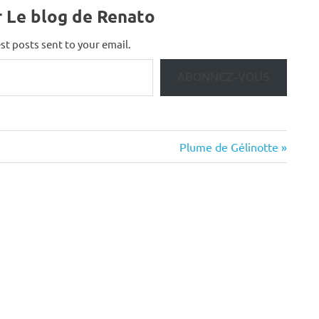
r Le blog de Renato
st posts sent to your email.
ABONNEZ-VOUS
Next
Plume de Gélinotte
Post: