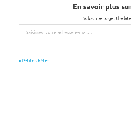
En savoir plus su
Subscribe to get the late
Saisissez votre adresse e-mail…
Previous
Navigation
Petites bêtes
Post:
de
l’article