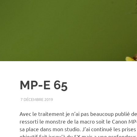
MP-E 65
7 DÉCEMBRE 2019
RENATO
MACRO
Avec le traitement je n’ai pas beaucoup publié de
ressorti le monstre de la macro soit le Canon MP-E
sa place dans mon studio. J’ai continué les pris
objectif fait jusqu’à du 5X mais a une profondeu