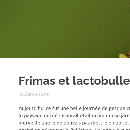
Frimas et lactobull
25 JANVIER 2019
RENATO
HIVER
,
MACRO
Aujourd’hui ce fut une belle journée de perdue ca
le paysage qui m’entourait était un immense jardin
merveille que je ne pouvais pas mettre en boite….
décidé de m’amuser à l’intérieur. J’ai débuté avec