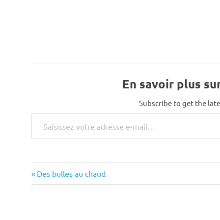
En savoir plus su
Subscribe to get the late
Saisissez votre adresse e-mail…
Previous
Navigation
Des bulles au chaud
Post:
de
l’article