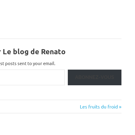
r Le blog de Renato
st posts sent to your email.
ABONNEZ-VOUS
Next
Les fruits du froid
Post: