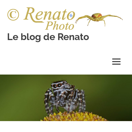
Skip
to
content
Le blog de Renato
Photos
natures
MENU