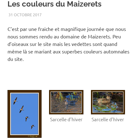
Les couleurs du Maizerets
31 OCTOBRE 2017
RENATO
AUTOMNE
,
OISEAUX
,
PAYSAGE
C’est par une fraiche et magnifique journée que nous
nous sommes rendu au domaine de Maizerets. Peu
d’oiseaux sur le site mais les vedettes sont quand
même là se mariant aux superbes couleurs automnales
du site.
Sarcelle d’hiver
Sarcelle d’hiver