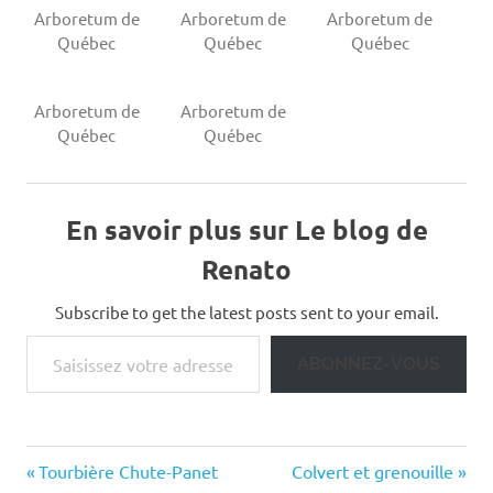
Arboretum de
Arboretum de
Arboretum de
Québec
Québec
Québec
Arboretum de
Arboretum de
Québec
Québec
En savoir plus sur Le blog de
Renato
Subscribe to get the latest posts sent to your email.
Saisissez votre adresse e-mail…
ABONNEZ-VOUS
Previous
Next
Navigation
Tourbière Chute-Panet
Colvert et grenouille