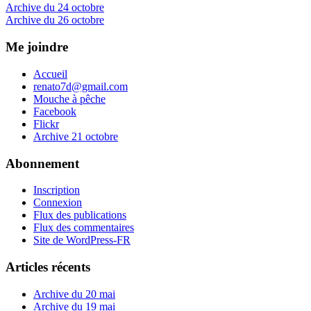
Navigation
Previous
Archive du 24 octobre
Post:
Next
Archive du 26 octobre
de
Post:
l’article
Me joindre
Accueil
renato7d@gmail.com
Mouche à pêche
Facebook
Flickr
Archive 21 octobre
Abonnement
Inscription
Connexion
Flux des publications
Flux des commentaires
Site de WordPress-FR
Articles récents
Archive du 20 mai
Archive du 19 mai