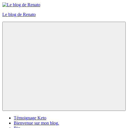
Skip
to
Le blog de Renato
content
Photos
natures
Menu
Témoignage Keto
Bienvenue sur mon blog.