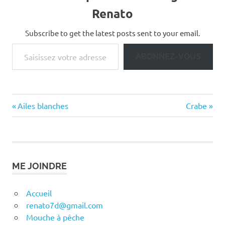
Renato
Subscribe to get the latest posts sent to your email.
Saisissez votre adresse e-mail…
ABONNEZ-VOUS
Previous
Next
Navigation
Ailes blanches
Crabe
Post:
Post:
de
l’article
ME JOINDRE
Accueil
renato7d@gmail.com
Mouche à pêche