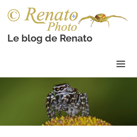
Skip
to
content
Le blog de Renato
Photos
natures
MENU