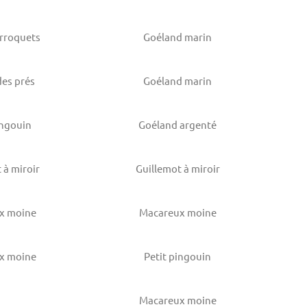
erroquets
Goéland marin
des prés
Goéland marin
ingouin
Goéland argenté
 à miroir
Guillemot à miroir
x moine
Macareux moine
x moine
Petit pingouin
Macareux moine