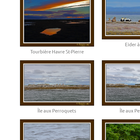
Eider 
Tourbière Havre St-Pierre
Île aux Perroquets
Île aux P