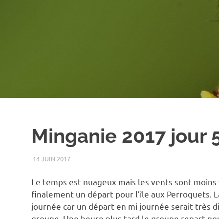
Minganie 2017 jour 
14 JUIN 2017
RENATO
2017
,
CÔTE-NORD
,
ÉTÉ
,
LEVÉ DE SOLEIL
,
OISEAUX
,
Le temps est nuageux mais les vents sont moins 
finalement un départ pour l’île aux Perroquets. L
journée car un départ en mi journée serait très dif
groupe. Une heure plus tard le groupe repart pou