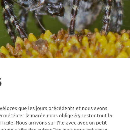
5
PAYSAGE
,
VOYAGE
véloces que les jours précédents et nous avons
a météo et la marée nous oblige à y rester tout la
ficile. Nous arrivons sur l’île avec avec un petit
r une visite des autres îles mais nous ont reste